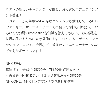
Ｅテレの新しいキャラクターが贈る、おめざめエデュテインメ
ント番組！
ラジオカーから毎朝Wake Upなコンテンツを放送しているDJ・
ウェイキー。サニーストリートで出会った愉快な仲間から、い
ろいろな分野のinterestingな知識を教えてもらい、その感動を
世界の子どもたちに向け発信します。ほかにも、ゲーム、ファ
ッション、コント、漫画など、盛りだくさんのコーナーでおめ
ざめをサポートします！
NHK Eテレ
毎週(月)～(金)あさ7時00分～7時20分 好評放送中
＜再放送＞NHK Eテレ 同日 夕方5時10分～5時30分
NHK ONEとNHKオンデマンドで見逃し配信中