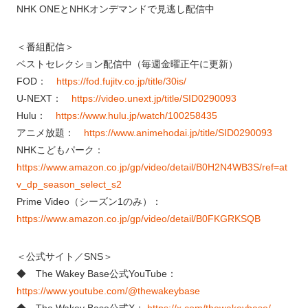
NHK ONEとNHKオンデマンドで見逃し配信中
＜番組配信＞
ベストセレクション配信中（毎週金曜正午に更新）
FOD：
https://fod.fujitv.co.jp/title/30is/
U-NEXT：
https://video.unext.jp/title/SID0290093
Hulu：
https://www.hulu.jp/watch/100258435
アニメ放題：
https://www.animehodai.jp/title/SID0290093
NHKこどもパーク：
https://www.amazon.co.jp/gp/video/detail/B0H2N4WB3S/ref=at
v_dp_season_select_s2
Prime Video（シーズン1のみ）：
https://www.amazon.co.jp/gp/video/detail/B0FKGRKSQB
＜公式サイト／SNS＞
◆ The Wakey Base公式YouTube：
https://www.youtube.com/@thewakeybase
◆ The Wakey Base公式X：
https://x.com/thewakeybase/