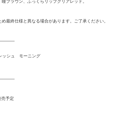
、瞳ブラウン、ふっくらリップクリアレッド。
ため最終仕様と異なる場合があります。ご了承ください。
————
 フレッシュ モーニング
）
————
発売予定