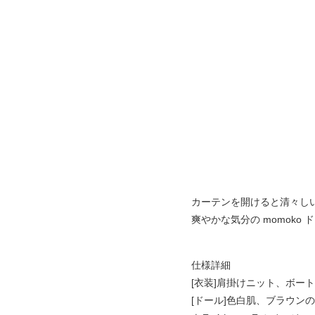
カーテンを開けると清々し
爽やかな気分の momoko 
仕様詳細
[衣装]肩掛けニット、ボ
[ドール]色白肌、ブラウ