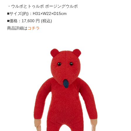
・ウルポとトゥルポ ポージングウルポ
■サイズ(約)：H31×W22×D15cm
■価格：17,600 円 (税込)
商品詳細は
コチラ