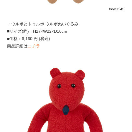
・ウルポとトゥルポ ウルポぬいぐるみ
■サイズ(約)：H27×W22×D16cm
■価格：6,160 円 (税込)
商品詳細は
コチラ