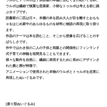
ウルポは繊細で慎重な思索家、小柄なトゥルポは考える前に跳
ぶタイプです。
読書家の二匹は日々、本棚の本を読み大人が目を離すとおもち
ゃをはじめ家中のあらゆるものを材料に物語の再現に取り掛り
ます。
作品のテーマは本を読むこと、そこから想像を広げることのす
ばらしさです。
作中ではわき役の二人の子供と両親との関係性にフィンランド
式子育ての神髄を垣間見ることもできます。
様々な動作を自然に、繊細に表現するために長めにデザインさ
れた腕と脚が特徴で、
アニメーションで使用された本物のウルポとトゥルポを忠実に
再現したぬいぐるみです。
[座り型ぬいぐるみ]