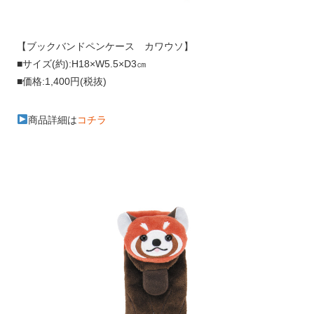
【ブックバンドペンケース カワウソ】
■サイズ(約):H18×W5.5×D3㎝
■価格:1,400円(税抜)
商品詳細は
コチラ